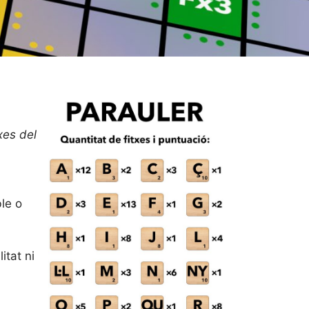
xes del
ble o
itat ni