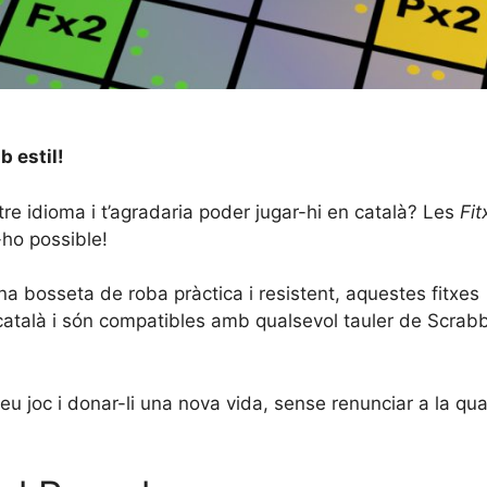
b estil!
tre idioma i t’agradaria poder jugar-hi en català? Les
Fit
-ho possible!
 bosseta de roba pràctica i resistent, aquestes fitxes
n català i són compatibles amb qualsevol tauler de Scrab
eu joc i donar-li una nova vida, sense renunciar a la qual