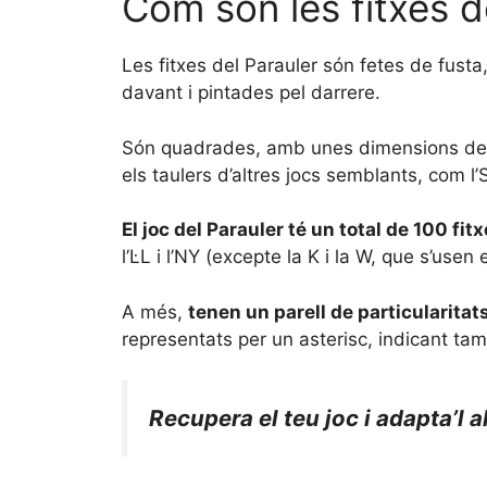
Com són les fitxes d
Les fitxes del Parauler són fetes de fusta
davant i pintades pel darrere.
Són quadrades, amb unes dimensions de
els taulers d’altres jocs semblants, com l’S
El joc del Parauler té un total de 100 fit
l’L·L i l’NY (excepte la K i la W, que s’us
A més,
tenen un parell de particularitat
representats per un asterisc, indicant ta
Recupera el teu joc i adapta’l a