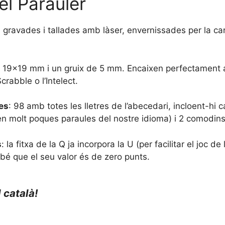
el Parauler
, gravades i tallades amb làser, envernissades per la ca
 19×19 mm i un gruix de 5 mm. Encaixen perfectament
crabble o l’Intelect.
xes
: 98 amb totes les lletres de l’abecedari, incloent-hi 
en en molt poques paraules del nostre idioma) i 2 comodins
s
: la fitxa de la Q ja incorpora la U (per facilitar el joc 
mbé que el seu valor és de zero punts.
l català!