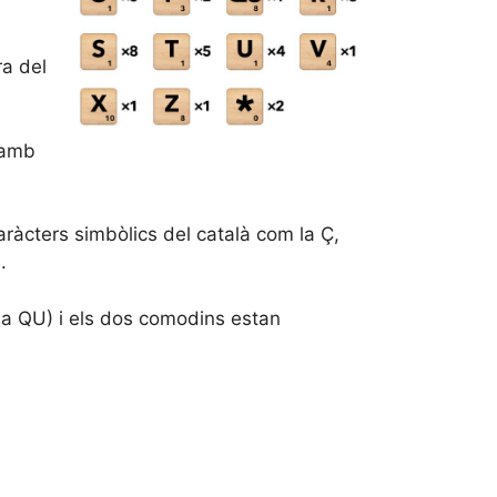
ra del
 amb
caràcters simbòlics del català com la Ç,
.
de la QU) i els dos comodins estan